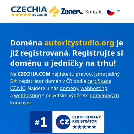
Kontakt
Doména
autoritystudio.org
je
již registrovaná. Registrujte si
doménu u jedničky na trhu!
Na
CZECHIA.COM
najdete tu pravou. Jsme jediný
5
★
registrátor domén v ČR podle
certifikace
CZ.NIC
. Najdete u nás
domény
,
webhosting
a
webhosting
s největším výběrem
doménových
koncovek
.