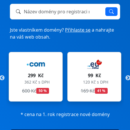
Název domény k registraci nebo převodu
Jste vlastníkem domény?
Přihlaste se
a nahrajte
na váš web obsah.
299 Kč
99 Kč
362 Kč s DPH
120 Kč s DPH
600 Kč
169 Kč
50 %
41 %
* cena na 1. rok registrace nové domény